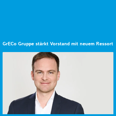
GrECo Gruppe stärkt Vorstand mit neuem Ressort