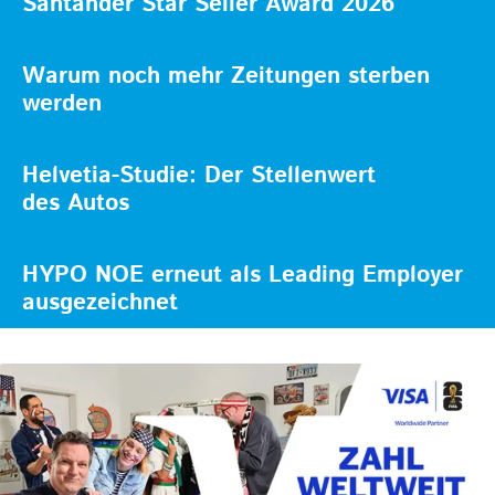
Santander Star Seller Award 2026
Warum noch mehr Zeitungen sterben
werden
Helvetia-Studie: Der Stellenwert
des Autos
HYPO NOE erneut als Leading Employer
ausgezeichnet