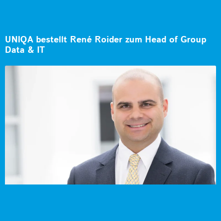
UNIQA bestellt René Roider zum Head of Group
Data & IT