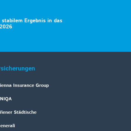
t stabilem Ergebnis in das
 2026
rsicherungen
ienna Insurance Group
NIQA
iener Städtische
enerali