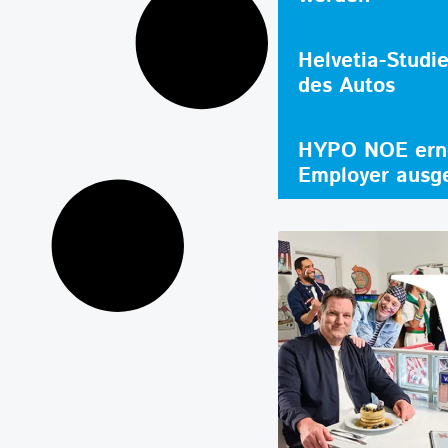
Helvetia-Studi
des Autos
HYPO NOE erne
Employer ausg