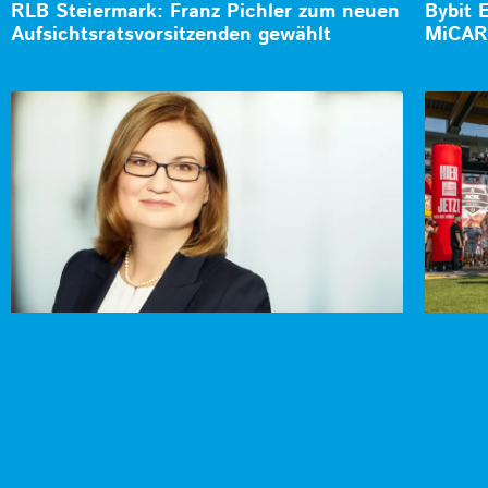
RLB Steiermark: Franz Pichler zum neuen
Bybit 
Aufsichtsratsvorsitzenden gewählt
MiCAR