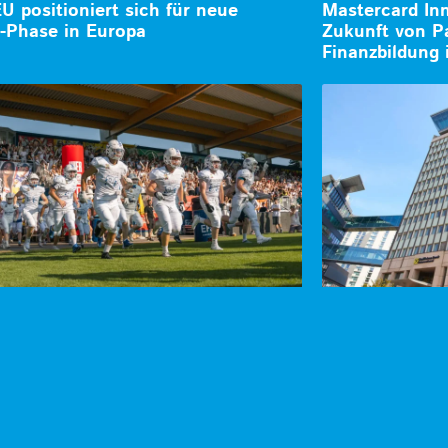
EU positioniert sich für neue
Mastercard In
-Phase in Europa
Zukunft von P
Finanzbildung 