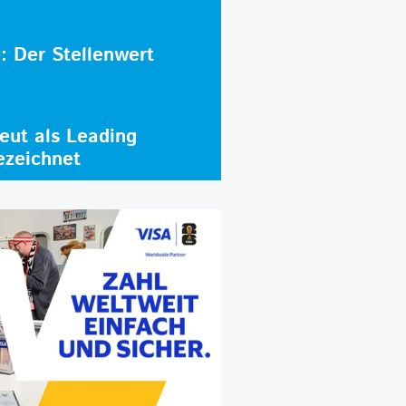
e: Der Stellenwert
ut als Leading
ezeichnet