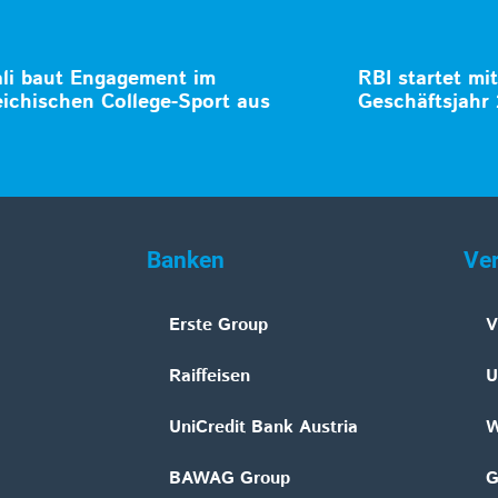
li baut Engagement im
RBI startet mi
eichischen College-Sport aus
Geschäftsjahr
Banken
Ve
Erste Group
V
Raiffeisen
U
UniCredit Bank Austria
W
BAWAG Group
G