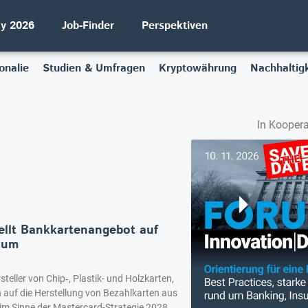
ay 2026
Job-Finder
Perspektiven
onalie
Studien & Umfragen
Kryptowährung
Nachhaltigk
In Koopera
ellt Bankkartenangebot auf
n um
steller von Chip‑, Plastik- und Holzkarten,
h auf die Herstellung von Bezahlkarten aus
 im Sinne der Mastercard-Strategie 2028.