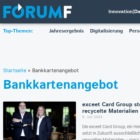
Innovation|D
Top-Themen:
Jahresergebnis
Digitalisierung
Pers
Startseite
»
Bankkartenangebot
Bankkartenangebot
exceet Card Group st
recycelte Materialie
9. Juli 2024
Die exceet Card Group, ein Her
setzt in Zukunft ausschließlic
recycelten Materialien – ganz