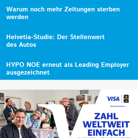
Warum noch mehr Zeitungen sterben
werden
Helvetia-Studie: Der Stellenwert
des Autos
HYPO NOE erneut als Leading Employer
ausgezeichnet