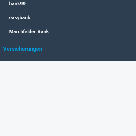
bank99
easybank
Marchfelder Bank
Versicherungen
Vienna Insurance Group
UNIQA
Wiener Städtische
Generali
Allianz
GRAWE