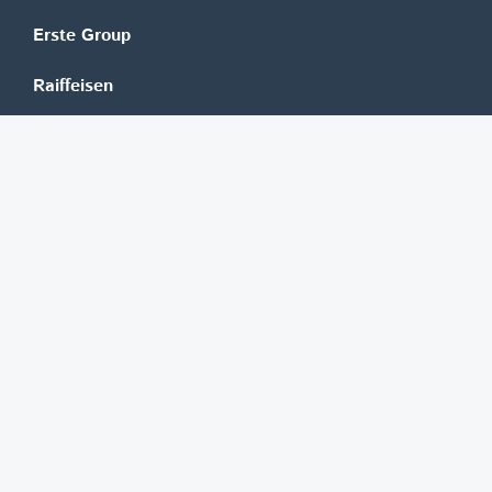
Erste Group
Raiffeisen
UniCredit Bank Austria
BAWAG Group
Oberbank
HYPO NOE
bank99
easybank
Marchfelder Bank