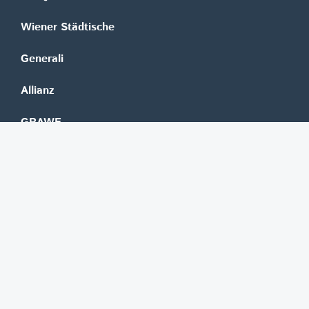
Wiener Städtische
Generali
Allianz
GRAWE
DONAU Versicherung
Zurich
Merkur Versicherung
Wüstenrot