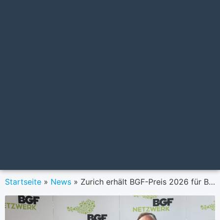
Startseite
»
News
»
Zurich erhält BGF-Preis 2026 für Betriebliches Gesundheitsmanagement