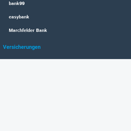
bank99
easybank
Marchfelder Bank
Versicherungen
Vienna Insurance Group
UNIQA
Wiener Städtische
Generali
Allianz
GRAWE