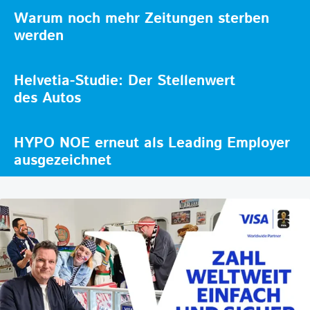
Warum noch mehr Zeitungen sterben
werden
Helvetia-Studie: Der Stellenwert
des Autos
HYPO NOE erneut als Leading Employer
ausgezeichnet