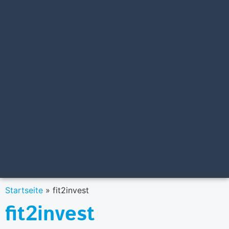
Startseite
»
fit2invest
fit2invest