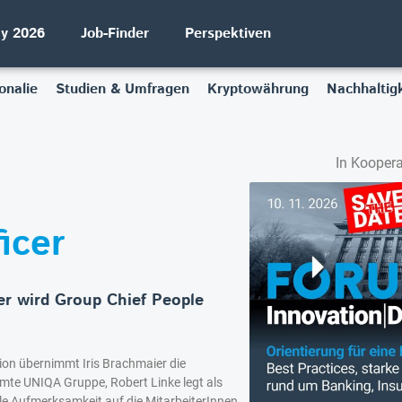
ay 2026
Job-Finder
Perspektiven
onalie
Studien & Umfragen
Kryptowährung
Nachhaltigk
In Koopera
icer
er wird Group Chief People
ion übernimmt Iris Brachmaier die
mte UNIQA Gruppe, Robert Linke legt als
lle Aufmerksamkeit auf die MitarbeiterInnen