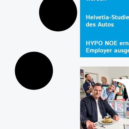
Helvetia-Studi
des Autos
HYPO NOE erne
Employer ausg