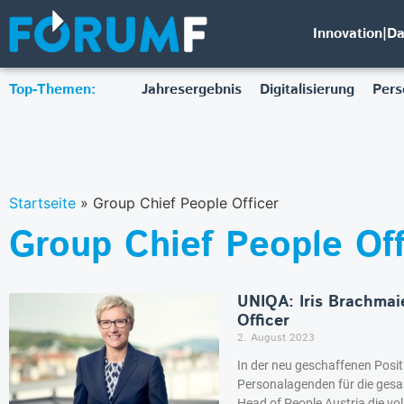
Innovation|D
Top-Themen:
Jahresergebnis
Digitalisierung
Pers
Startseite
»
Group Chief People Officer
Group Chief People Off
UNIQA: Iris Brachmai
Officer
2. August 2023
In der neu geschaffenen Posit
Personalagenden für die gesa
Head of People Austria die vo