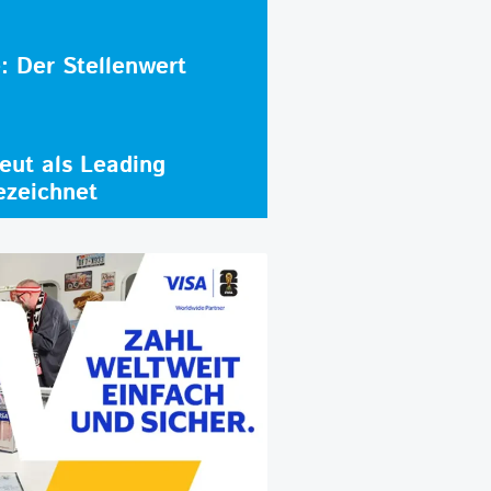
e: Der Stellenwert
ut als Leading
ezeichnet