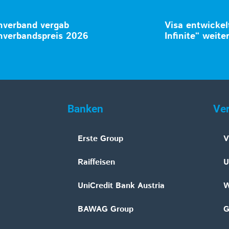
verband vergab
Visa entwicke
verbandspreis 2026
Infinite“ weite
Banken
Ve
Erste Group
V
Raiffeisen
U
UniCredit Bank Austria
W
BAWAG Group
G