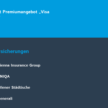
lt Premiumangebot „Visa
r
rsicherungen
ienna Insurance Group
NIQA
iener Städtische
enerali