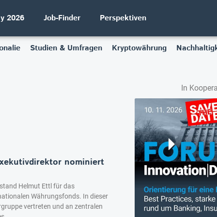
ay 2026
Job-Finder
Perspektiven
onalie
Studien & Umfragen
Kryptowährung
Nachhaltigk
In Koopera
xekutivdirektor nominiert
stand Helmut Ettl für das
nationalen Währungsfonds. In dieser
rgruppe vertreten und an zentralen
es