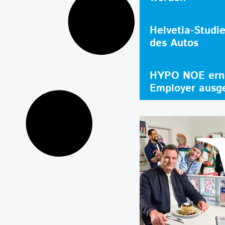
Helvetia-Studi
des Autos
HYPO NOE erne
Employer ausg