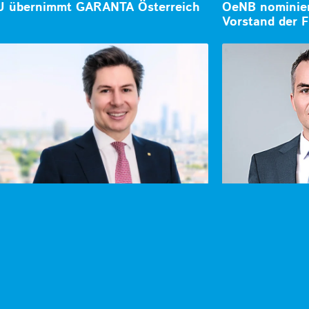
 übernimmt GARANTA Österreich
OeNB nominiert
Vorstand der F