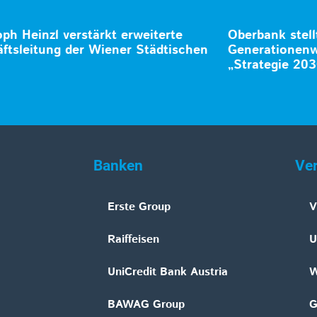
oph Heinzl verstärkt erweiterte
Oberbank stell
ftsleitung der Wiener Städtischen
Generationenw
„Strategie 203
Banken
Ve
Erste Group
V
Raiffeisen
U
UniCredit Bank Austria
W
BAWAG Group
G