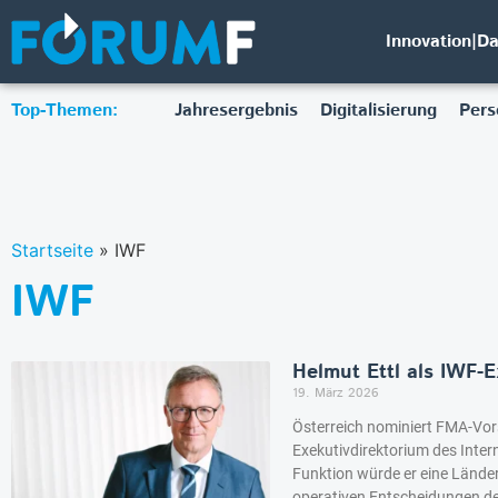
Innovation|D
Top-Themen:
Jahresergebnis
Digitalisierung
Pers
Startseite
»
IWF
IWF
Helmut Ettl als IWF-E
19. März 2026
Österreich nominiert FMA-Vor
Exekutivdirektorium des Inter
Funktion würde er eine Lände
operativen Entscheidungen d