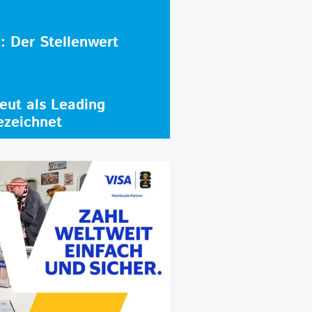
e: Der Stellenwert
ut als Leading
ezeichnet