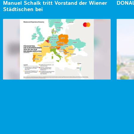
Manuel Schalk tritt Vorstand der Wiener
DONAU
Städtischen bei