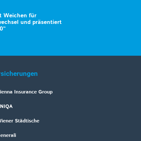
t Weichen für
echsel und präsentiert
0“
rsicherungen
ienna Insurance Group
NIQA
iener Städtische
enerali