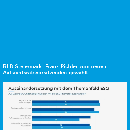
RLB Steiermark: Franz Pichler zum neuen
Aufsichtsratsvorsitzenden gewählt