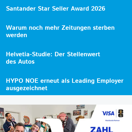
Santander Star Seller Award 2026
Warum noch mehr Zeitungen sterben
werden
Helvetia-Studie: Der Stellenwert
des Autos
HYPO NOE erneut als Leading Employer
ausgezeichnet