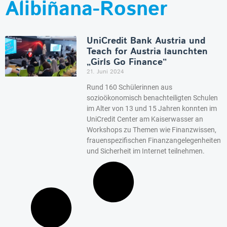
Alibiñana-Rosner
UniCredit Bank Austria und
Teach for Austria launchten
„Girls Go Finance”
21. Juni 2024
Rund 160 Schülerinnen aus
sozioökonomisch benachteiligten Schulen
im Alter von 13 und 15 Jahren konnten im
UniCredit Center am Kaiserwasser an
Workshops zu Themen wie Finanzwissen,
frauenspezifischen Finanzangelegenheiten
und Sicherheit im Internet teilnehmen.