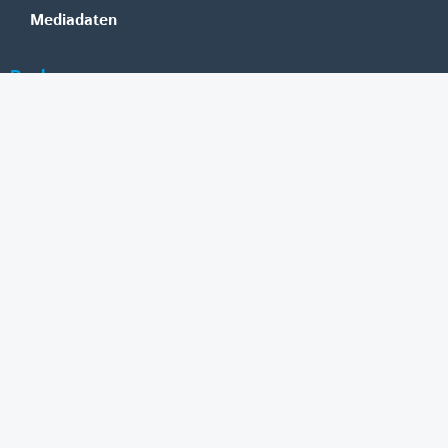
Mediadaten
Banken
Erste Group
Raiffeisen
UniCredit Bank Austria
BAWAG Group
Oberbank
HYPO NOE
bank99