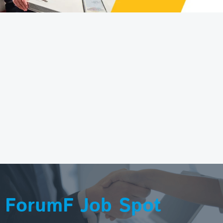
ForumF Job Spot