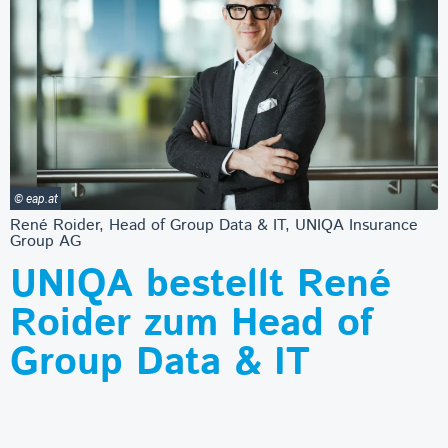
© eap.at
René Roider, Head of Group Data & IT, UNIQA Insurance
Group AG
UNIQA bestellt René
Roider zum Head of
Group Data & IT