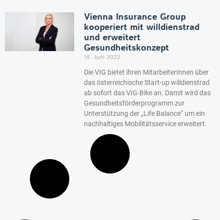
Vienna Insurance Group
kooperiert mit willdienstrad
und erweitert
Gesundheitskonzept
14. Juni 2022
Die VIG bietet ihren MitarbeiterInnen über
das österreichische Start-up willdienstrad
ab sofort das VIG-Bike an. Damit wird das
Gesundheitsförderprogramm zur
Unterstützung der „Life Balance“ um ein
nachhaltiges Mobilitätsservice erweitert.