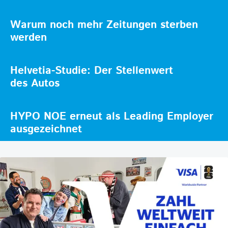
Warum noch mehr Zeitungen sterben
werden
Helvetia-Studie: Der Stellenwert
des Autos
HYPO NOE erneut als Leading Employer
ausgezeichnet