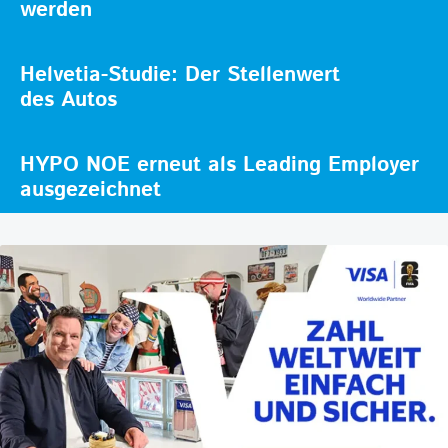
werden
Helvetia-Studie: Der Stellenwert
des Autos
HYPO NOE erneut als Leading Employer
ausgezeichnet