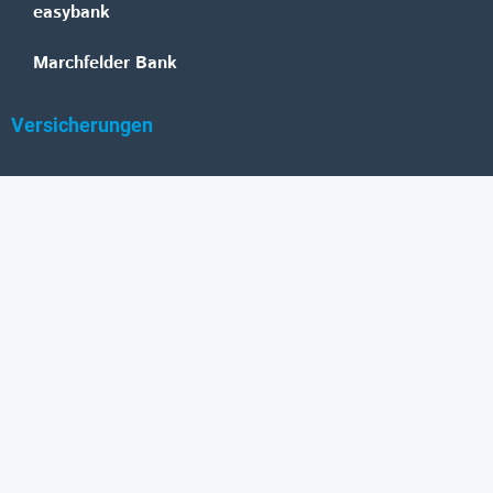
easybank
Marchfelder Bank
Versicherungen
Vienna Insurance Group
UNIQA
Wiener Städtische
Generali
Allianz
GRAWE
DONAU Versicherung