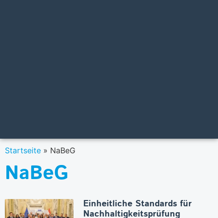
Startseite
»
NaBeG
NaBeG
Einheitliche Standards für
Nachhaltigkeitsprüfung