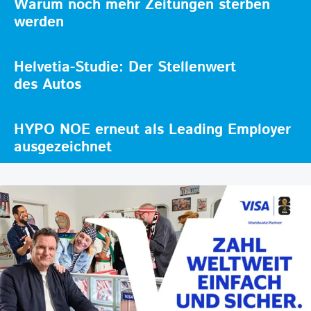
Warum noch mehr Zeitungen sterben
werden
Helvetia-Studie: Der Stellenwert
des Autos
HYPO NOE erneut als Leading Employer
ausgezeichnet