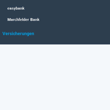
easybank
Marchfelder Bank
Versicherungen
Vienna Insurance Group
UNIQA
Wiener Städtische
Generali
Allianz
GRAWE