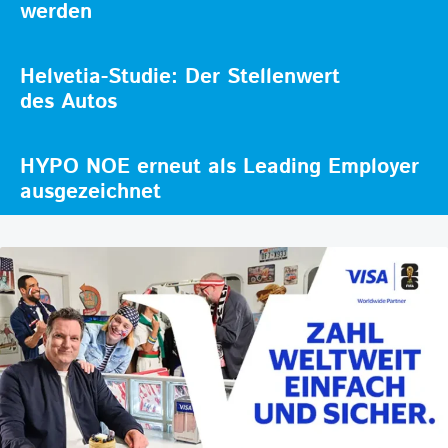
werden
Helvetia-Studie: Der Stellenwert
des Autos
HYPO NOE erneut als Leading Employer
ausgezeichnet