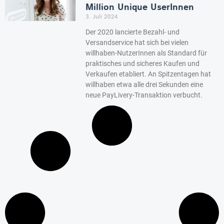
Million Unique UserInnen
3. Juli 2024
Der 2020 lancierte Bezahl- und
Versandservice hat sich bei vielen
willhaben-NutzerInnen als Standard für
praktisches und sicheres Kaufen und
Verkaufen etabliert. An Spitzentagen hat
willhaben etwa alle drei Sekunden eine
neue PayLivery-Transaktion verbucht.