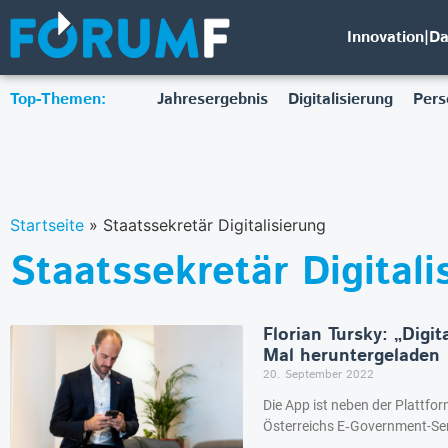
Innovation|D
Top-Themen:
Jahresergebnis
Digitalisierung
Pers
Startseite
»
Staatssekretär Digitalisierung
Staatssekretär Digitali
Florian Tursky: „Digi
Mal heruntergeladen
20. September 2022
Die App ist neben der Plattfor
Österreichs E‑Government-Ser