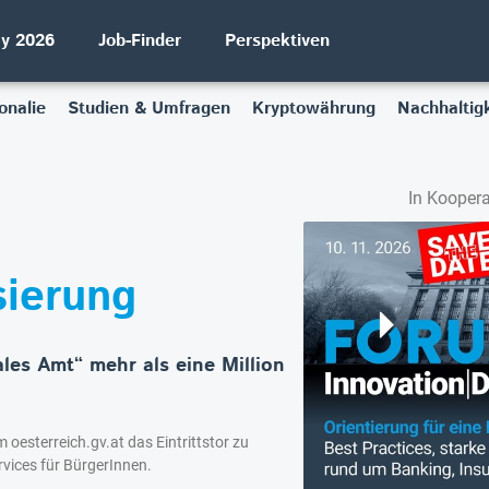
ay 2026
Job-Finder
Perspektiven
onalie
Studien & Umfragen
Kryptowährung
Nachhaltigk
In Koopera
sierung
tales Amt“ mehr als eine Million
m oesterreich.gv.at das Eintrittstor zu
vices für BürgerInnen.