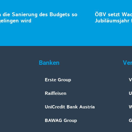
die Sanierung des Budgets so
ÖBV setzt Wa
gelingen wird
Jubiläumsjahr 
Banken
Ve
Erste Group
V
Raiffeisen
U
UniCredit Bank Austria
W
BAWAG Group
G