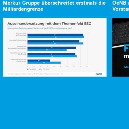
Merkur Gruppe überschreitet erstmals die
OeNB n
Milliardengrenze
Vorsta