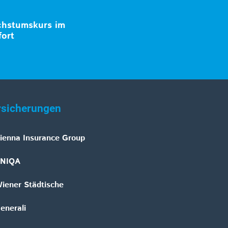
chstumskurs im
fort
rsicherungen
ienna Insurance Group
NIQA
iener Städtische
enerali