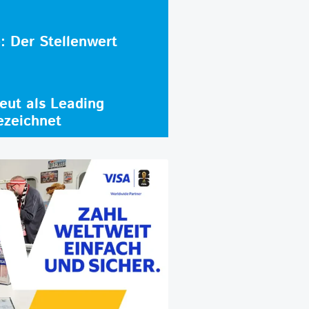
e: Der Stellenwert
ut als Leading
ezeichnet