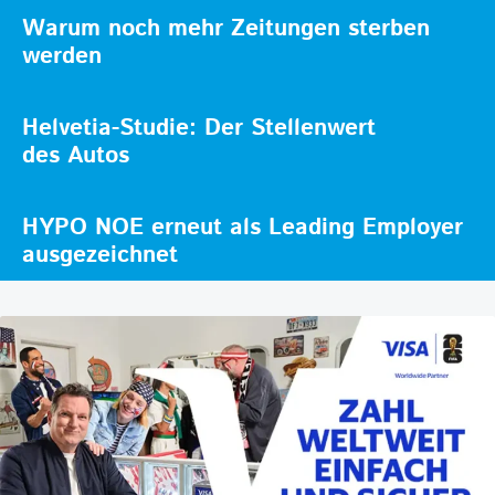
Warum noch mehr Zeitungen sterben
werden
Helvetia-Studie: Der Stellenwert
des Autos
HYPO NOE erneut als Leading Employer
ausgezeichnet