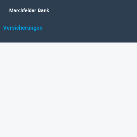
Marchfelder Bank
Versicherungen
Vienna Insurance Group
UNIQA
Wiener Städtische
Generali
Allianz
GRAWE
DONAU Versicherung