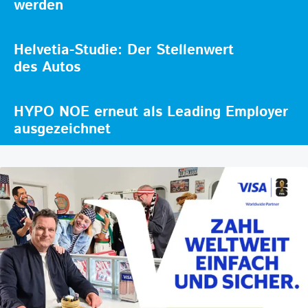
werden
Helvetia-Studie: Der Stellenwert
des Autos
HYPO NOE erneut als Leading Employer
ausgezeichnet