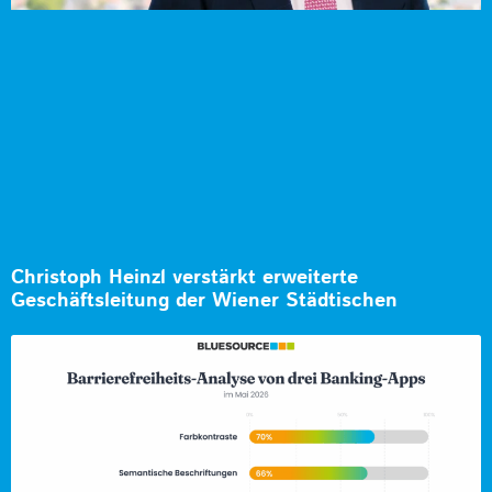
Christoph Heinzl verstärkt erweiterte
Geschäftsleitung der Wiener Städtischen