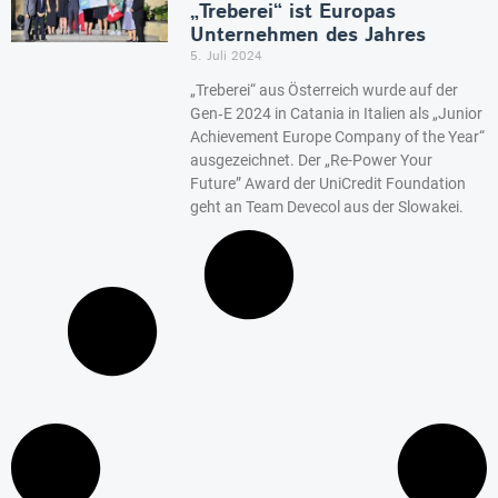
„Treberei“ ist Europas
Unternehmen des Jahres
5. Juli 2024
„Treberei“ aus Österreich wurde auf der
Gen‑E 2024 in Catania in Italien als „Junior
Achievement Europe Company of the Year“
ausgezeichnet. Der „Re-Power Your
Future” Award der UniCredit Foundation
geht an Team Devecol aus der Slowakei.