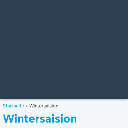
Startseite
»
Wintersaision
Wintersaision