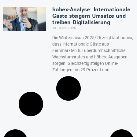
hobex-Analyse: Internationale
Gäste steigern Umsätze und
treiben Digitalisierung
19. März 2026
Die Wintersaison 2025/26 zeigt laut hobex,
dass internationale Gäste aus
Fernmärkten für überdurchschnittliche
Wachstumsraten und höhere Ausgaben
sorgen. Gleichzeitig steigen Online-
Zahlungen um 29 Prozent und