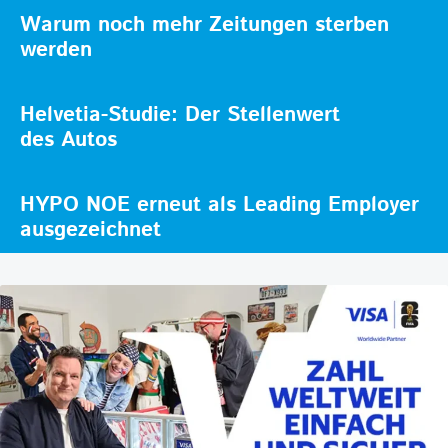
Warum noch mehr Zeitungen sterben
werden
Helvetia-Studie: Der Stellenwert
des Autos
HYPO NOE erneut als Leading Employer
ausgezeichnet