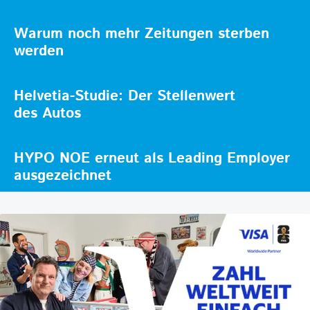
Warum noch mehr Zeitungen sterben
werden
Helvetia-Studie: Der Stellenwert
des Autos
HYPO NOE erneut als Leading Employer
ausgezeichnet