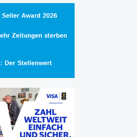
 Seller Award 2026
hr Zeitungen sterben
e: Der Stellenwert