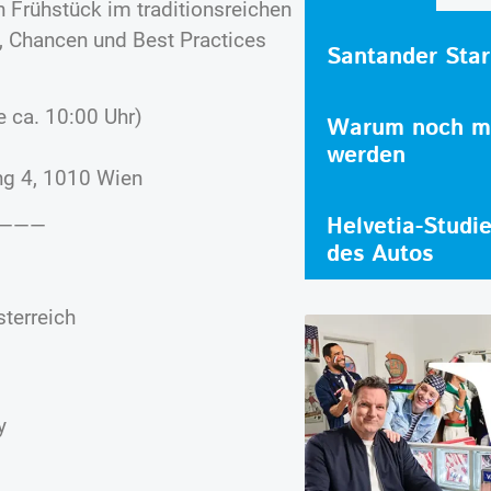
 Frühstück im traditionsreichen
, Chancen und Best Practices
Santander Star
 ca. 10:00 Uhr)
Warum noch me
werden
ng 4, 1010 Wien
Helvetia-Studi
———
des Autos
sterreich
y