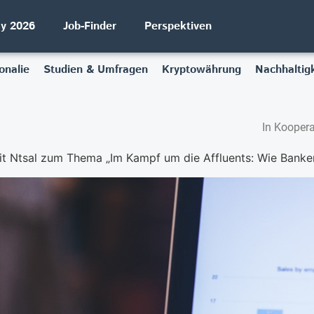
ay 2026
Job-Finder
Perspektiven
onalie
Studien & Umfragen
Kryptowährung
Nachhaltigk
In Koopera
ema „Im Kampf um die Affluents: Wie Banken die nächste Generation im Wealth-Tran