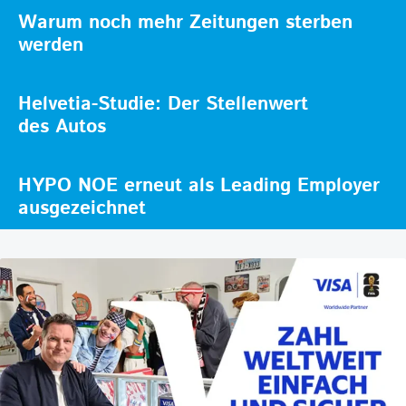
Warum noch mehr Zeitungen sterben
werden
Helvetia-Studie: Der Stellenwert
des Autos
HYPO NOE erneut als Leading Employer
ausgezeichnet