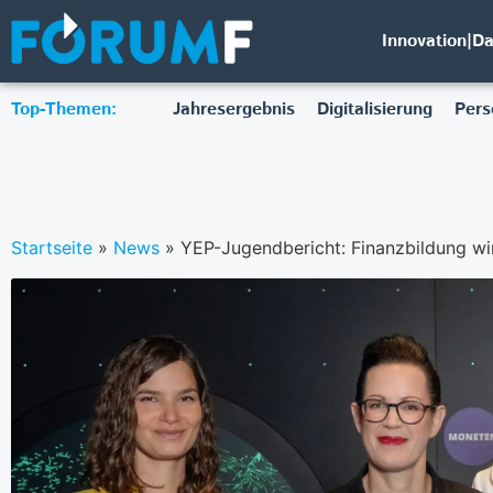
Innovation|D
Top-Themen:
Jahresergebnis
Digitalisierung
Pers
Startseite
»
News
»
YEP-Jugendbericht: Finanzbildung wir