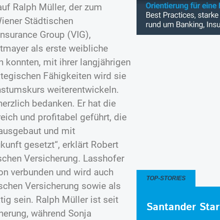
auf Ralph Müller, der zum
Wiener Städtischen
Insurance Group (VIG),
dtmayer als erste weibliche
 konnten, mit ihrer langjährigen
tegischen Fähigkeiten wird sie
hstumskurs weiterentwickeln.
herzlich bedanken. Er hat die
eich und profitabel geführt, die
 ausgebaut und mit
unft gesetzt“, erklärt Robert
ischen Versicherung. Lasshofer
ion verbunden und wird auch
TOP-STORIES
ischen Versicherung sowie als
ig sein. Ralph Müller ist seit
Santander Star
cherung, während Sonja