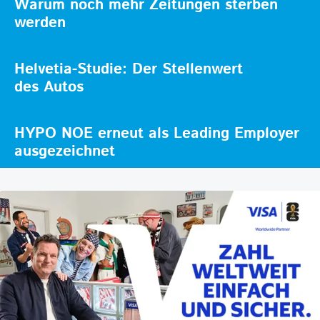
Warum noch mehr Zeitungen sterben
werden
Helvetia-Studie: Der Stellenwert
des Autos
HYPO NOE erneut als Leading Employer
ausgezeichnet