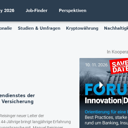
ay 2026
Job-Finder
Perspektiven
onalie
Studien & Umfragen
Kryptowährung
Nachhaltigk
In Koopera
endienstes der
 Versicherung
Reisinger neuer Leiter der
44-Jährige bringt langjährige Erfahrung
rungsbranche mit. Manuel Reisinger