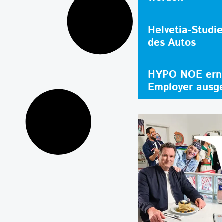
Helvetia-Studi
des Autos
HYPO NOE erne
Employer ausg