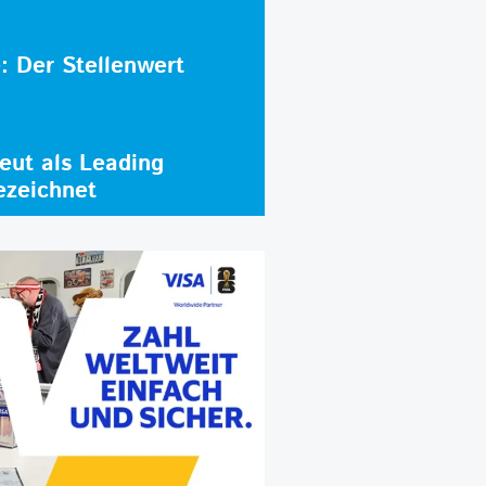
e: Der Stellenwert
ut als Leading
ezeichnet