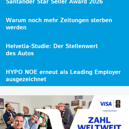
Santander Star Seller Award 2026
Warum noch mehr Zeitungen sterben
werden
Helvetia-Studie: Der Stellenwert
des Autos
HYPO NOE erneut als Leading Employer
ausgezeichnet