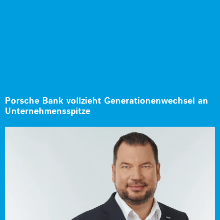
Porsche Bank vollzieht Generationenwechsel an
Unternehmensspitze