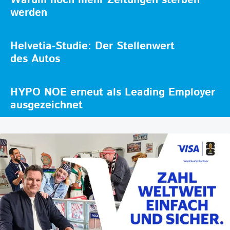
werden
Helvetia-Studie: Der Stellenwert
des Autos
HYPO NOE erneut als Leading Employer
ausgezeichnet