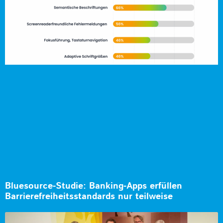
Bluesource-Studie: Banking-Apps erfüllen
Barrierefreiheitsstandards nur teilweise