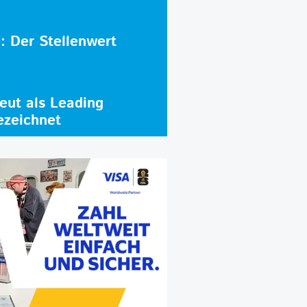
e: Der Stellenwert
ut als Leading
ezeichnet