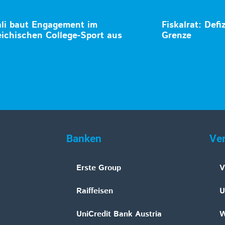
li baut Engagement im
Fiskalrat: Defi
eichischen College-Sport aus
Grenze
Banken
Ve
Erste Group
V
Raiffeisen
U
UniCredit Bank Austria
W