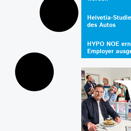
Helvetia-Studi
des Autos
HYPO NOE erne
Employer ausg