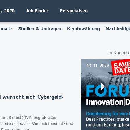
ay 2026
Job-Finder
Perspektiven
onalie
Studien & Umfragen
Kryptowährung
Nachhaltigk
In Koopera
l wünscht sich Cybergeld-
ernot Blümel (ÖVP) begrüßte die
für einen globalen Mindeststeuersatz und
d-Regulierung aus.