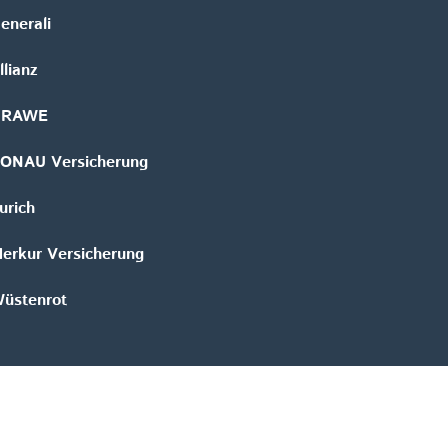
enerali
llianz
GRAWE
ONAU Versicherung
urich
erkur Versicherung
üstenrot