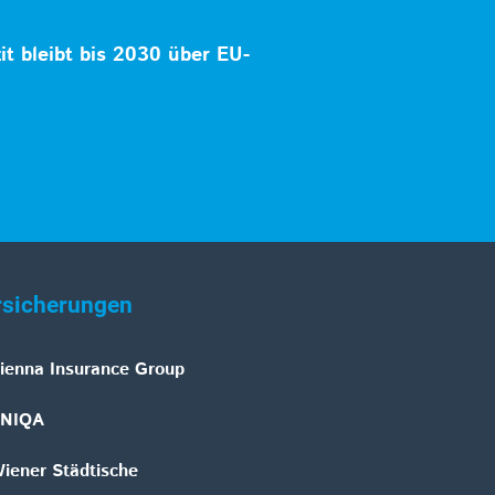
zit bleibt bis 2030 über EU-
rsicherungen
ienna Insurance Group
NIQA
iener Städtische