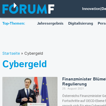
Innovation|D
Top-Themen:
Jahresergebnis
Digitalisierung
Pers
Startseite
»
Cybergeld
Cybergeld
Finanzminister Blüme
Regulierung
25. August 2021
Österreichs Finanzminister G
Fortschritte auf OECD-Ebene 
sprach sich für eine Cybergel