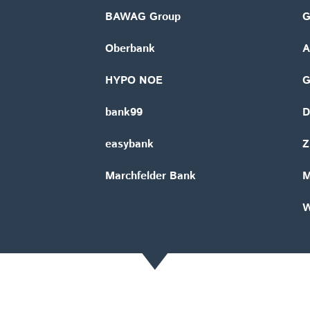
BAWAG Group
G
Oberbank
A
HYPO NOE
bank99
D
easybank
Z
Marchfelder Bank
M
W