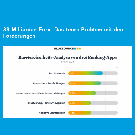
39 Milliarden Euro: Das teure Problem mit den
Förderungen