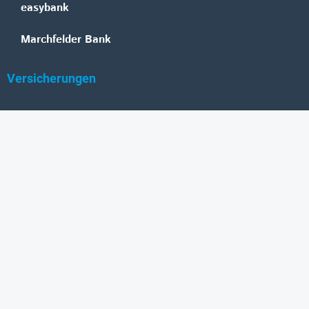
easybank
Marchfelder Bank
Versicherungen
Vienna Insurance Group
UNIQA
Wiener Städtische
Generali
Allianz
GRAWE
DONAU Versicherung