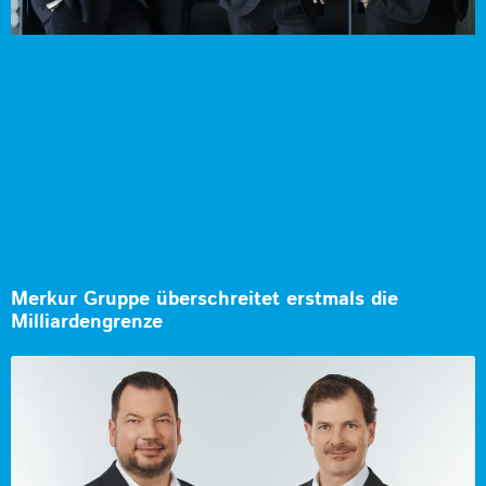
Merkur Gruppe überschreitet erstmals die
Milliardengrenze