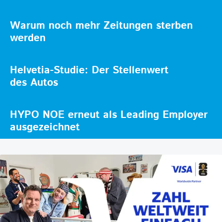
Warum noch mehr Zeitungen sterben
werden
Helvetia-Studie: Der Stellenwert
des Autos
HYPO NOE erneut als Leading Employer
ausgezeichnet