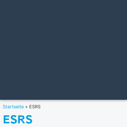
Startseite
»
ESRS
ESRS