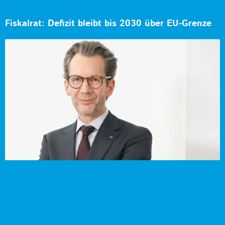
Fiskalrat: Defizit bleibt bis 2030 über EU-Grenze