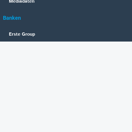
Mediadaten
Banken
Erste Group
Raiffeisen
UniCredit Bank Austria
BAWAG Group
Oberbank
HYPO NOE
bank99
easybank