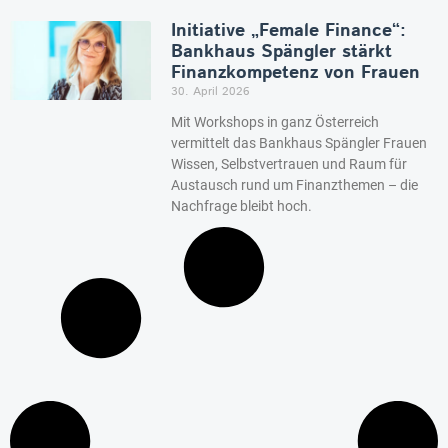
Initiative „Female Finance“:
Bankhaus Spängler stärkt
Finanzkompetenz von Frauen
30. April 2026
Mit Workshops in ganz Österreich
vermittelt das Bankhaus Spängler Frauen
Wissen, Selbstvertrauen und Raum für
Austausch rund um Finanzthemen – die
Nachfrage bleibt hoch.