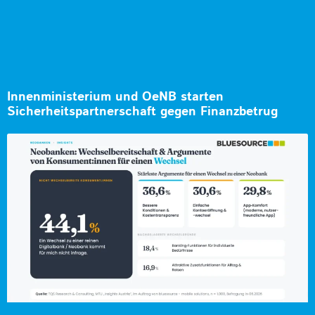
Innenministerium und OeNB starten
Sicherheitspartnerschaft gegen Finanzbetrug