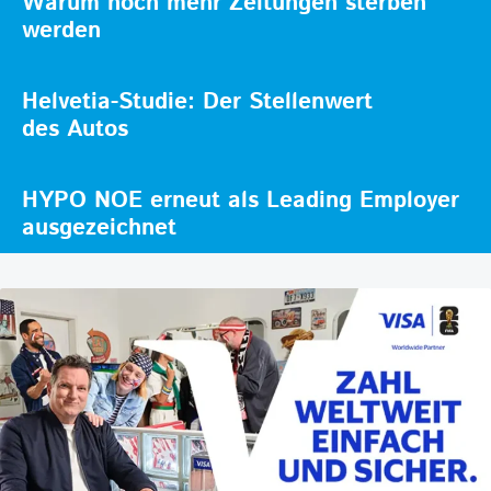
Warum noch mehr Zeitungen sterben
werden
Helvetia-Studie: Der Stellenwert
des Autos
HYPO NOE erneut als Leading Employer
ausgezeichnet