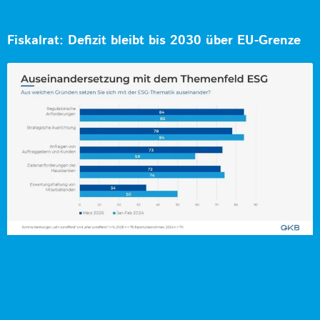
Fiskalrat: Defizit bleibt bis 2030 über EU-Grenze