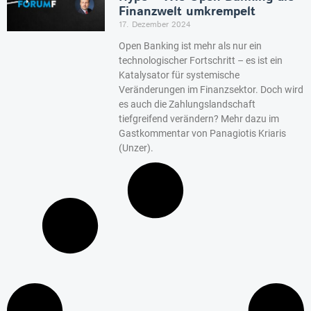
Finanzwelt umkrempelt
17. Dezember 2024
Open Banking ist mehr als nur ein
technologischer Fortschritt – es ist ein
Katalysator für systemische
Veränderungen im Finanzsektor. Doch wird
es auch die Zahlungslandschaft
tiefgreifend verändern? Mehr dazu im
Gastkommentar von Panagiotis Kriaris
(Unzer).