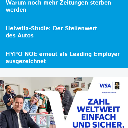
Warum noch mehr Zeitungen sterben
werden
Helvetia-Studie: Der Stellenwert
des Autos
HYPO NOE erneut als Leading Employer
ausgezeichnet