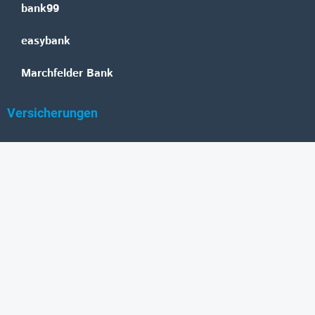
bank99
easybank
Marchfelder Bank
Versicherungen
Vienna Insurance Group
UNIQA
Wiener Städtische
Generali
Allianz
GRAWE