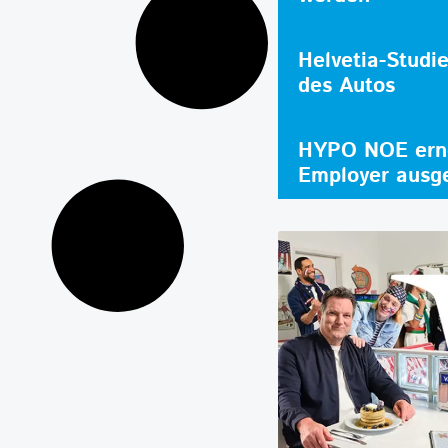
Helvetia-Studi
des Autos
HYPO NOE erne
Employer ausg