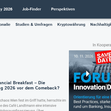
ay 2026
Job-Finder
Perspektiven
onalie
Studien & Umfragen
Kryptowährung
Nachhaltigk
In Koopera
ncial Breakfast – Die
ung 2026 vor dem Comeback?
aos Wien fest im Griff hatte, herrschte im
e des Café Landtmann eine intensive
 Wohnraumfinanzierung. Über