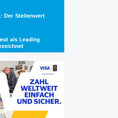
e: Der Stellenwert
ut als Leading
ezeichnet