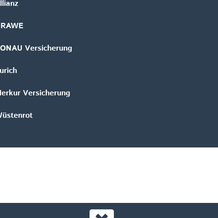
llianz
GRAWE
ONAU Versicherung
urich
erkur Versicherung
üstenrot