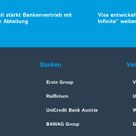
li stärkt Bankenvertrieb mit
Visa entwicke
r Abteilung
Infinite“ weite
Banken
Ve
Erste Group
V
Raiffeisen
U
UniCredit Bank Austria
W
BAWAG Group
G