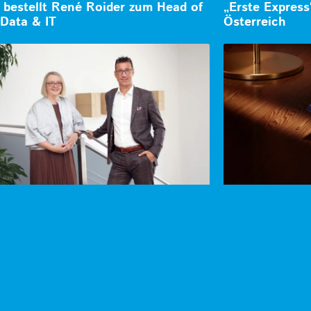
bestellt René Roider zum Head of
„Erste Express
Data & IT
Österreich