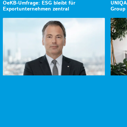
OeKB-Umfrage: ESG bleibt für
UNIQA 
Exportunternehmen zentral
Group 