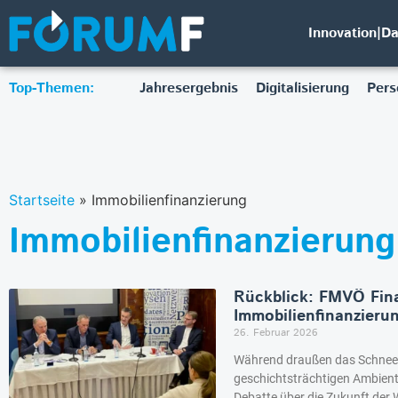
Innovation|D
Top-Themen:
Jahresergebnis
Digitalisierung
Pers
Startseite
»
Immobilienfinanzierung
Immobilienfinanzierung
Rückblick: FMVÖ Fina
Immobilienfinanzier
26. Februar 2026
Während draußen das Schneech
geschichtsträchtigen Ambient
Debatte über die Zukunft der