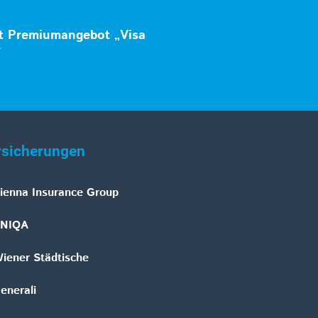
lt Premiumangebot „Visa
r
rsicherungen
ienna Insurance Group
NIQA
iener Städtische
enerali