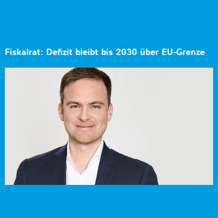
Fiskalrat: Defizit bleibt bis 2030 über EU-Grenze