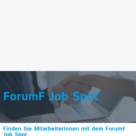
ForumF Job Spot
Finden Sie MitarbeiterInnen mit dem ForumF
Job Spot