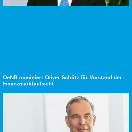
OeNB nominiert Oliver Schütz für Vorstand der
Finanzmarktaufsicht