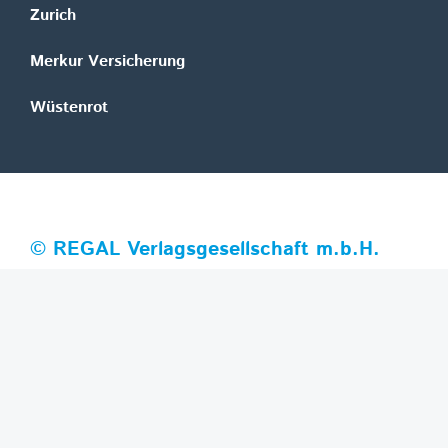
Zurich
Merkur Versicherung
Wüstenrot
©
REGAL Verlagsgesellschaft m.b.H.
Innovation|Day 2026