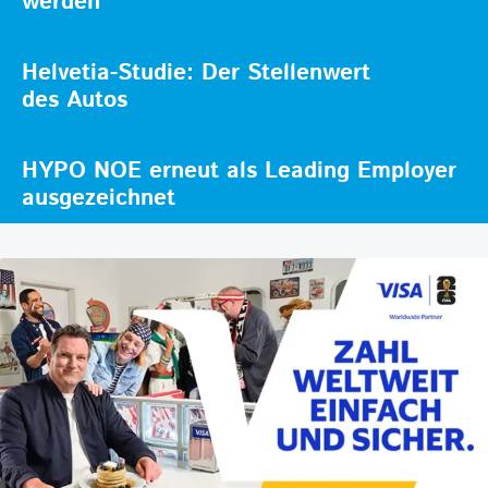
werden
Helvetia-Studie: Der Stellenwert
des Autos
HYPO NOE erneut als Leading Employer
ausgezeichnet