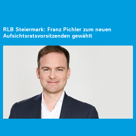
RLB Steiermark: Franz Pichler zum neuen
Aufsichtsratsvorsitzenden gewählt