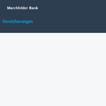
Marchfelder Bank
Versicherungen
Vienna Insurance Group
UNIQA
Wiener Städtische
Generali
Allianz
GRAWE
DONAU Versicherung