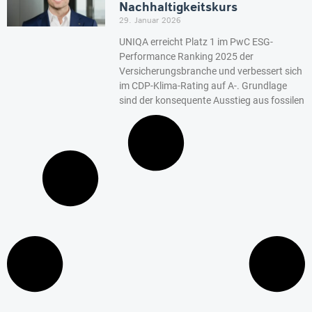
Nachhaltigkeitskurs
29. Januar 2026
UNIQA erreicht Platz 1 im PwC ESG-
Performance Ranking 2025 der
Versicherungsbranche und verbessert sich
im CDP-Klima-Rating auf A-. Grundlage
sind der konsequente Ausstieg aus fossilen