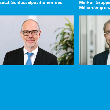
setzt Schlüsselpositionen neu
Merkur Gruppe 
Milliardengren