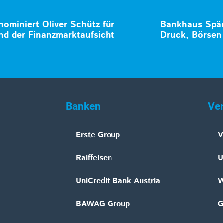
ominiert Oliver Schütz für
Bankhaus Spän
nd der Finanzmarktaufsicht
Druck, Börsen 
Banken
Ve
Erste Group
V
Raiffeisen
U
UniCredit Bank Austria
W
BAWAG Group
G