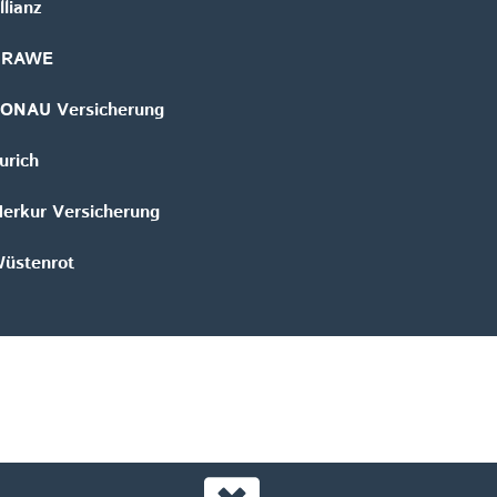
llianz
GRAWE
ONAU Versicherung
urich
erkur Versicherung
üstenrot