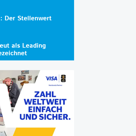
e: Der Stellenwert
ut als Leading
ezeichnet