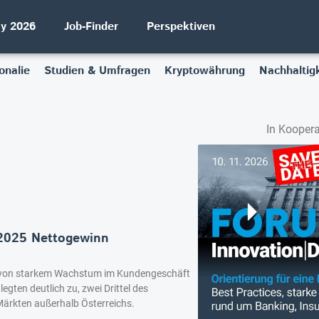
ay 2026
Job-Finder
Perspektiven
onalie
Studien & Umfragen
Kryptowährung
Nachhaltigk
In Koopera
 2025 Nettogewinn
p von starkem Wachstum im Kundengeschäft
egten deutlich zu, zwei Drittel des
rkten außerhalb Österreichs.