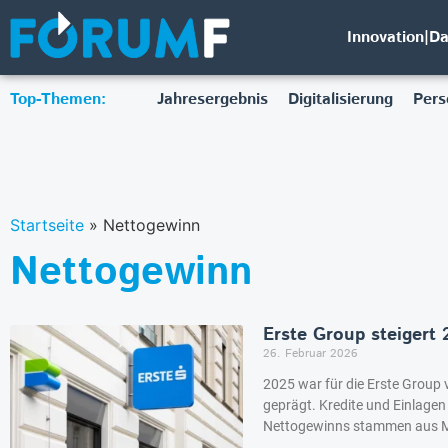
Innovation|D
Top-Themen:
Jahresergebnis
Digitalisierung
Pers
Startseite
»
Nettogewinn
Nettogewinn
Erste Group steigert
26. Februar 2026
2025 war für die Erste Grou
geprägt. Kredite und Einlagen l
Nettogewinns stammen aus Mä