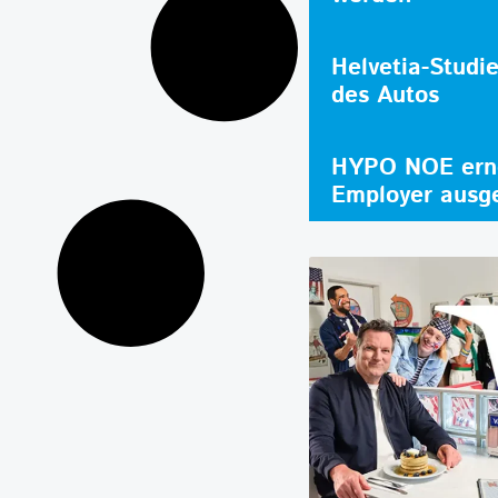
Helvetia-Studi
des Autos
HYPO NOE erne
Employer ausg