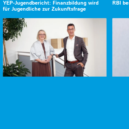
YEP-Jugendbericht: Finanzbildung wird
RBI be
für Jugendliche zur Zukunftsfrage