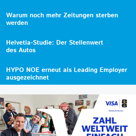
Warum noch mehr Zeitungen sterben
werden
Helvetia-Studie: Der Stellenwert
des Autos
HYPO NOE erneut als Leading Employer
ausgezeichnet