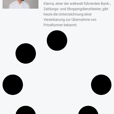
Klarna, einer der weltweit führenden Bank‑,
Zahlungs- und Shoppingdienstleister, gibt
heute die Unterzeichnung einer
Vereinbarung zur Übernahme von
PriceRunner bekannt.