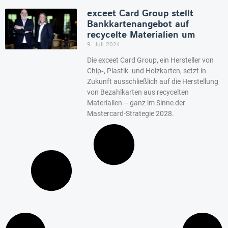
exceet Card Group stellt
Bankkartenangebot auf
recycelte Materialien um
9. Juli 2024
Die exceet Card Group, ein Hersteller von
Chip‑, Plastik- und Holzkarten, setzt in
Zukunft ausschließlich auf die Herstellung
von Bezahlkarten aus recycelten
Materialien – ganz im Sinne der
Mastercard-Strategie 2028.