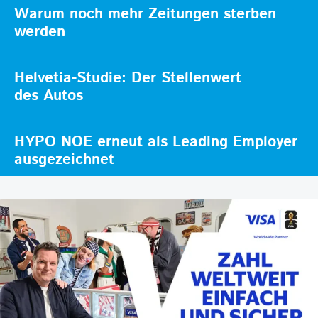
Warum noch mehr Zeitungen sterben
werden
Helvetia-Studie: Der Stellenwert
des Autos
HYPO NOE erneut als Leading Employer
ausgezeichnet