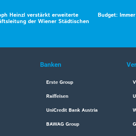
oph Heinzl verstärkt erweiterte
Budget: Immer 
ftsleitung der Wiener Städtischen
Banken
Ve
Erste Group
V
Raiffeisen
U
UniCredit Bank Austria
W
BAWAG Group
G