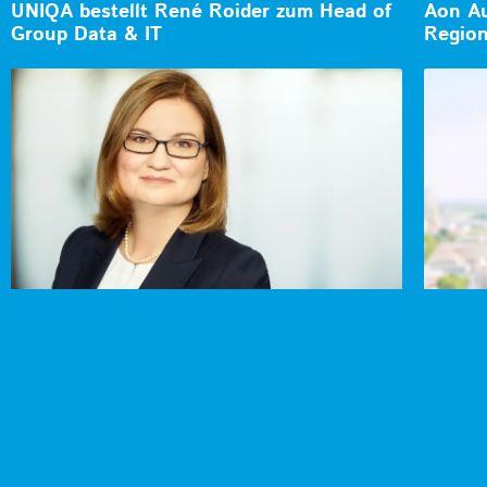
UNIQA bestellt René Roider zum Head of
Aon Au
Group Data & IT
Region