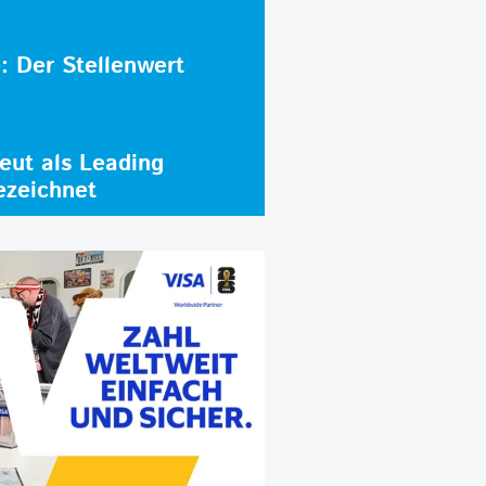
e: Der Stellenwert
ut als Leading
ezeichnet