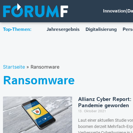
Innovation|D
Top-Themen:
Jahresergebnis
Digitalisierung
Pers
Startseite
»
Ransomware
Ransomware
Allianz Cyber Report:
Pandemie geworden
13. Oktober 2021
Laut einer aktuellen Studie vo
boomen derzeit Mehrfach-Erpr
Verbesserte Cyberhygiene in 