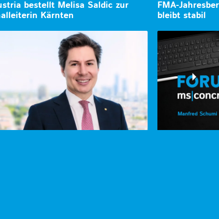
stria bestellt Melisa Saldic zur
FMA-Jahresber
alleiterin Kärnten
bleibt stabil