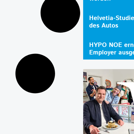
Helvetia-Studi
des Autos
HYPO NOE erne
Employer ausg