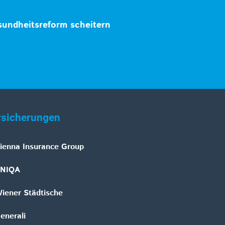
undheitsreform scheitern
rsicherungen
ienna Insurance Group
NIQA
iener Städtische
enerali