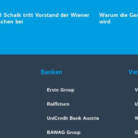
 Schalk tritt Vorstand der Wiener
Warum die Ges
schen bei
wird
Banken
Ve
Erste Group
V
Raiffeisen
U
UniCredit Bank Austria
W
BAWAG Group
G