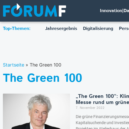
Innovation|D
Top-Themen:
Jahresergebnis
Digitalisierung
Pers
Startseite
»
The Green 100
The Green 100
„The Green 100“: Kli
Messe rund um grüne
7. November 2022
Die grüne Finanzierungsmesse
Kapitalsuchende und Investi
Projekten im Atelierhaus der 