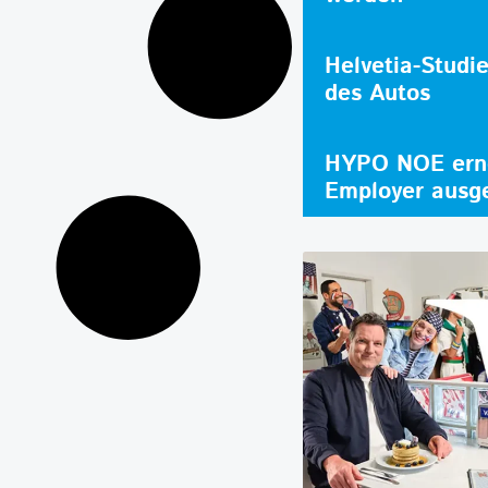
Helvetia-Studi
des Autos
HYPO NOE erne
Employer ausg