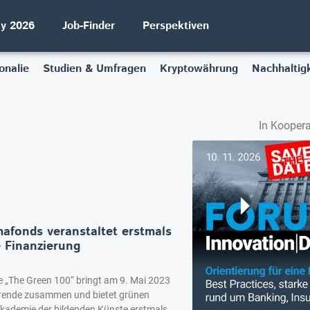
ay 2026
Job-Finder
Perspektiven
onalie
Studien & Umfragen
Kryptowährung
Nachhaltigk
In Koopera
mafonds veranstaltet erstmals
 Finanzierung
 „The Green 100“ bringt am 9. Mai 2023
erende zusammen und bietet grünen
Akademie der bildenden Künste erstmals