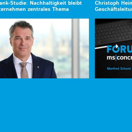
ank-Studie: Nachhaltigkeit bleibt
Christoph Hein
ternehmen zentrales Thema
Geschäftsleit