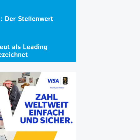
e: Der Stellenwert
ut als Leading
ezeichnet