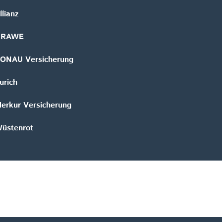
llianz
GRAWE
ONAU Versicherung
urich
erkur Versicherung
üstenrot