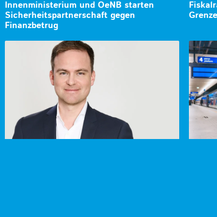
Innenministerium und OeNB starten
Fiskalr
Sicherheitspartnerschaft gegen
Grenz
Finanzbetrug