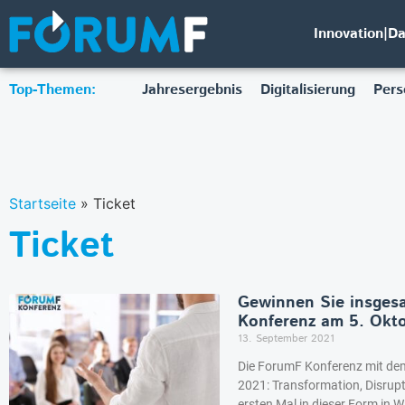
Innovation|D
Top-Themen:
Jahresergebnis
Digitalisierung
Pers
Startseite
»
Ticket
Ticket
Gewinnen Sie insgesa
Konferenz am 5. Okto
13. September 2021
Die ForumF Konferenz mit de
2021: Transformation, Disrupt
ersten Mal in dieser Form in W