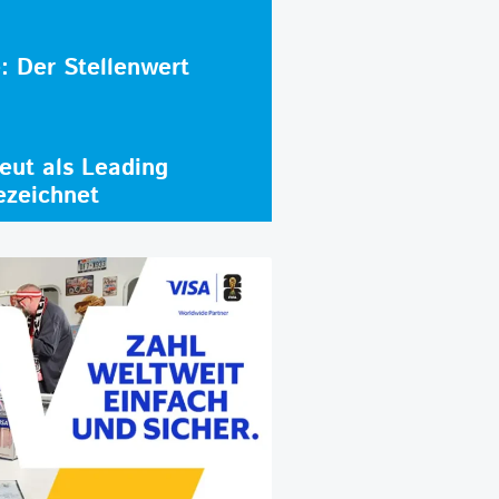
e: Der Stellenwert
ut als Leading
ezeichnet