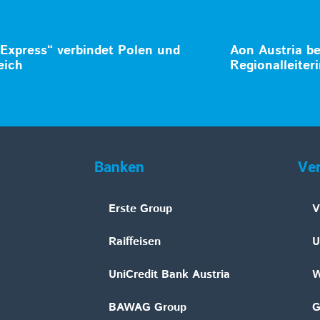
 Express“ verbindet Polen und
Aon Austria be
eich
Regionalleiter
Banken
Ve
Erste Group
V
Raiffeisen
U
UniCredit Bank Austria
W
BAWAG Group
G