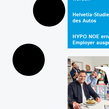
Helvetia-Studi
des Autos
HYPO NOE erne
Employer ausg