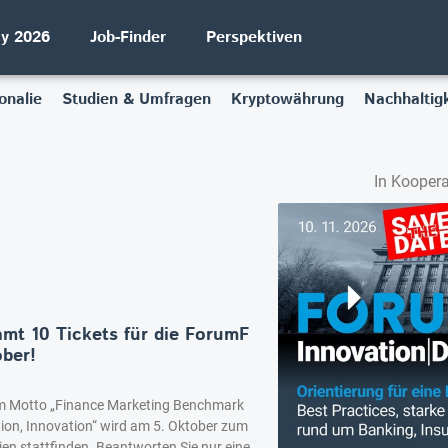
ay 2026
Job-Finder
Perspektiven
onalie
Studien & Umfragen
Kryptowährung
Nachhaltigk
In Koopera
mt 10 Tickets für die ForumF
ber!
m Motto „Finance Marketing Benchmark
ion, Innovation“ wird am 5. Oktober zum
ien stattfinden. Beantworten Sie nur eine