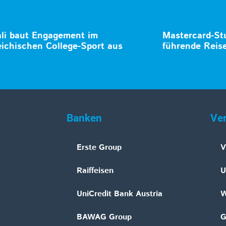
li baut Engagement im
Mastercard-Stu
eichischen College-Sport aus
führende Reise
Banken
Ve
Erste Group
V
Raiffeisen
U
UniCredit Bank Austria
W
BAWAG Group
G