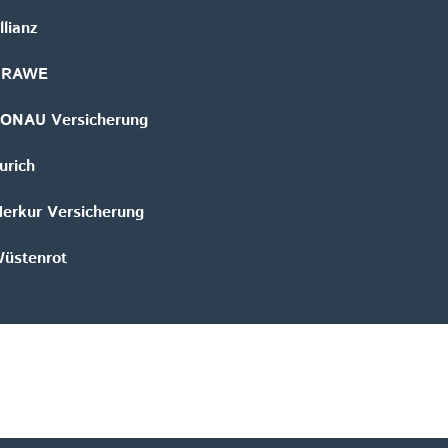
llianz
GRAWE
ONAU Versicherung
urich
erkur Versicherung
üstenrot