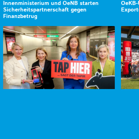
Innenministerium und OeNB starten
OeKB-U
Sicherheitspartnerschaft gegen
Export
Finanzbetrug