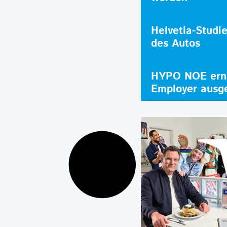
Helvetia-Studi
des Autos
HYPO NOE erne
Employer ausg