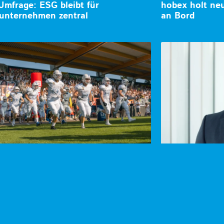
mfrage: ESG bleibt für
hobex holt ne
unternehmen zentral
an Bord