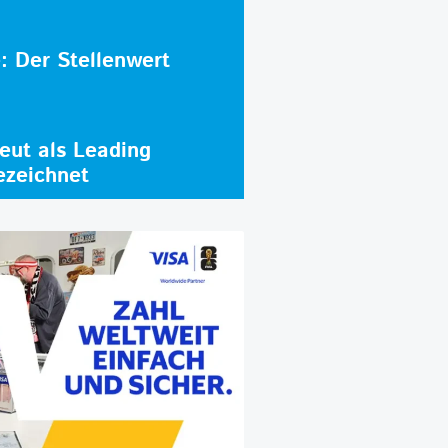
e: Der Stellenwert
ut als Leading
ezeichnet