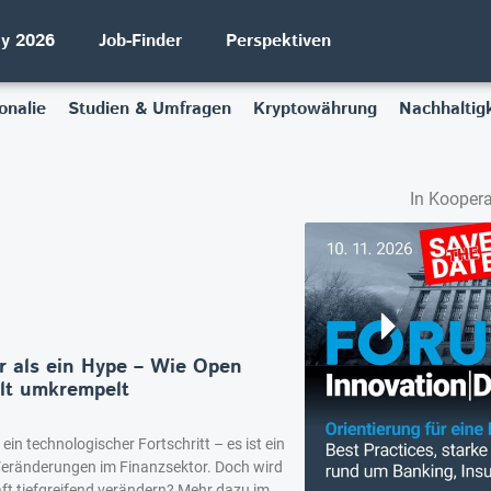
ay 2026
Job-Finder
Perspektiven
onalie
Studien & Umfragen
Kryptowährung
Nachhaltigk
In Koopera
 als ein Hype – Wie Open
lt umkrempelt
ein technologischer Fortschritt – es ist ein
Veränderungen im Finanzsektor. Doch wird
ft tiefgreifend verändern? Mehr dazu im