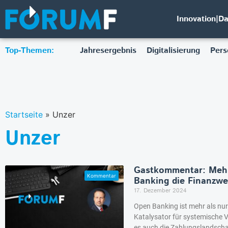
Innovation|D
Top-Themen:
Jahresergebnis
Digitalisierung
Pers
Startseite
»
Unzer
Unzer
Gastkommentar: Mehr
Banking die Finanzwe
17. Dezember 2024
Open Banking ist mehr als nur 
Katalysator für systemische 
es auch die Zahlungslandscha