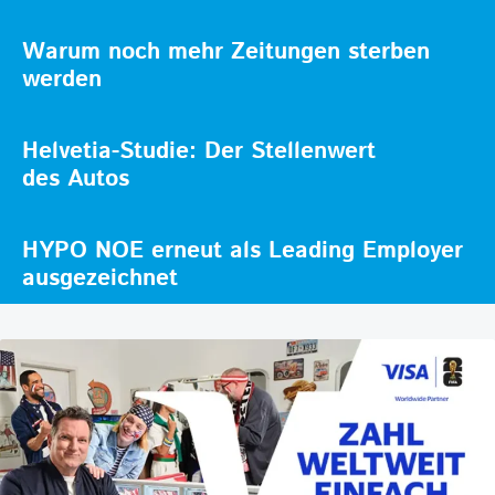
Warum noch mehr Zeitungen sterben
werden
Helvetia-Studie: Der Stellenwert
des Autos
HYPO NOE erneut als Leading Employer
ausgezeichnet