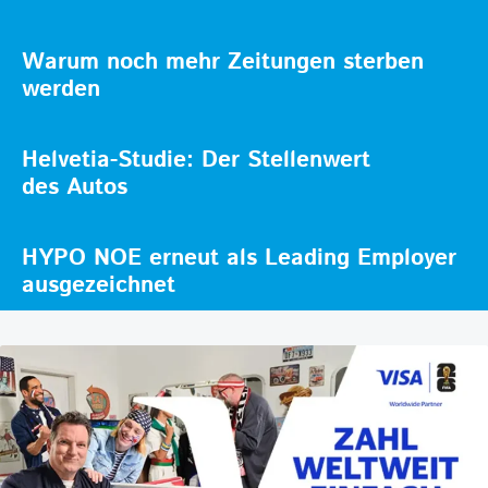
Warum noch mehr Zeitungen sterben
werden
Helvetia-Studie: Der Stellenwert
des Autos
HYPO NOE erneut als Leading Employer
ausgezeichnet