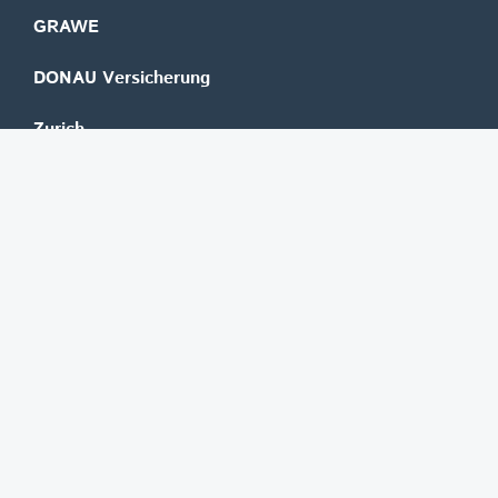
GRAWE
DONAU Versicherung
Zurich
Merkur Versicherung
Wüstenrot
©
REGAL Verlagsgesellschaft m.b.H.